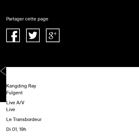
Partager cette page
Kangding Ray
Fulgent
Live A/V
Live
Le Transbordeur
Di 01, 19h