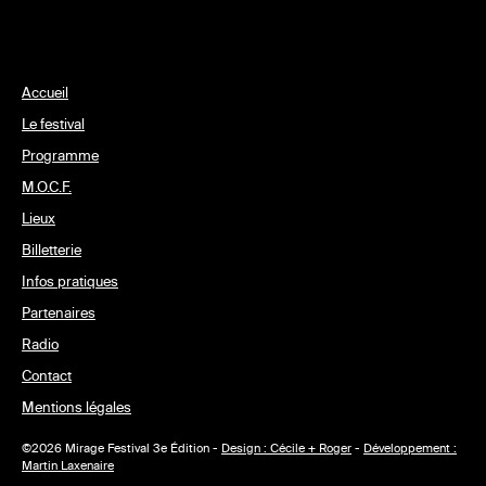
Accueil
Le festival
Programme
M.O.C.F.
Lieux
Billetterie
Infos pratiques
Partenaires
Radio
Contact
Mentions légales
©2026 Mirage Festival 3e Édition -
Design : Cécile + Roger
-
Développement :
Martin Laxenaire